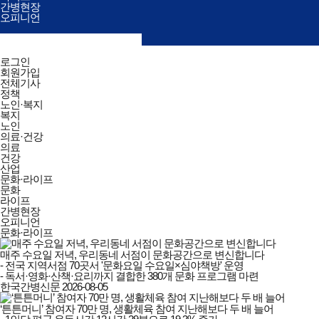
간병현장
오피니언
검색창
열기/
검색
닫기
전체메뉴
로그인
닫기
회원가입
전체기사
정책
노인·복지
복지
노인
의료·건강
의료
건강
산업
문화·라이프
문화
라이프
간병현장
오피니언
문화·라이프
매주 수요일 저녁, 우리동네 서점이 문화공간으로 변신합니다
- 전국 지역서점 70곳서 '문화요일 수요일×심야책방' 운영

- 독서·영화·산책·요리까지 결합한 380개 문화 프로그램 마련
한국간병신문
2026-08-05
‘튼튼머니’ 참여자 70만 명, 생활체육 참여 지난해보다 두 배 늘어