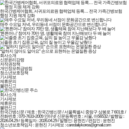
한국간병케어협회, 서귀포의료원 협력업체 등록… 전국 가족간병보험
행정 지원 체계 강화
매주 수요일 저녁, 우리동네 서점이 문화공간으로 변신합니다
‘튼튼머니’ 참여자 70만 명, 생활체육 참여 지난해보다 두 배 늘어
뇌졸중 초기 집중교육, 삶의 질 높이고 우울감 낮췄다
“말하지 않아도 알아요” 손으로 표현하는 온열질환 증상
한국간병신문
회사소개
회사소개
신문윤리강령
및
저작권정책
정책안내
개인정보취급방침
청소년보호정책
기사제보
제휴문의
불편신고
회사소개
기사제보
제휴문의
불편신고
한국간병신문 / 제호 : 한국간병신문 /
서울특별시 중랑구 상봉로 7 601호 /
전화번호 : 070-7633-2009
인터넷 신문등록번호 : 서울, 아56532 / 발행일 :
2026.04.29 / 등록일자 : 2026.04.29 / 발행인: 윤현진 / 편집인 : 윤현진
청소년보호책임자 : 윤현진
기사제보 : caredailykorea@gmail.com