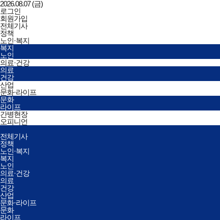
2026.08.07 (금)
로그인
회원가입
한국간병신문
전체기사
정책
노인·복지
복지
노인
의료·건강
의료
건강
산업
문화·라이프
문화
라이프
간병현장
오피니언
전체메뉴
전체기사
열기/
정책
닫기
노인·복지
복지
노인
의료·건강
의료
건강
산업
문화·라이프
문화
라이프