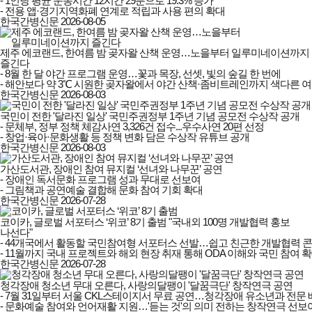
- 1인당 평균 운동시간 12시간 29분으로 19.3% 증가

- 전용 앱·경기지역화폐 연계로 적립과 사용 편의 확대
한국간병신문
2026-08-05
제주 에코랜드, 한여름 밤 곶자왈 산책 운영…노을부터 일루미네이션까지
즐긴다
- 8월 한 달 야간 프로그램 운영…꽃과 목장, 선셋, 빛의 숲길 한 번에

- 해안보다 약 3℃ 시원한 곶자왈에서 야간 산책·좀비트레인까지 색다른 
한국간병신문
2026-08-03
국민이 전한 '달라진 일상' 국민주권정부 1주년 기념 공모전 수상작 공개
- 문체부, 정부 정책 체감사연 3,326건 접수...우수사연 20편 선정

- 창업·육아·문화생활 등 정책 변화 담은 수상작 유튜브 공개
한국간병신문
2026-08-03
가산도서관, 장애인 참여 뮤지컬 ‘선녀와 나무꾼’ 공연
- 장애인 독서문화 프로그램 성과 무대로 선보여

- 그림책과 공연예술 결합해 문화 참여 기회 확대
한국간병신문
2026-07-28
코이카, 글로벌 서포터스 ‘위코’ 8기 출범 "국내외 100명 개발협력 홍보
나선다"
- 44개국에서 활동할 국민참여형 서포터스 선발…쉽고 친근한 개발협력 콘
- 11월까지 국내 프로젝트와 해외 현장 취재 통해 ODA 이해와 국민 참여 
한국간병신문
2026-07-28
청각장애 청소년 무대 오른다, 사랑의달팽이 '달꿈극단' 창작연극 공연
- 7월 31일부터 서울 CKL스테이지서 무료 공연…청각장애 유소년과 전문 
- 문화예술 참여와 언어재활 지원…'듣는 것'의 의미 전하는 창작연극 선보