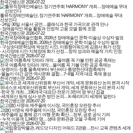
한국간병신문
2026-07-22
툴뮤직장애인예술단, 정기연주회 'HARMONY' 개최…장애예술 무대
선보인다
- 24일·30일 서울서 공연…클래식과 한국 가곡으로 관객 만나

- 장애음악인 예술 활동과 안정적 고용 모델 함께 조명
한국간병신문
2026-07-22
한국장애예술인협회, 2026년 장애예술인 문학·미술상 수상자 발표
- 구상솟대문학상에 박성진 시인, 이원형어워드에 김원서 화가 선정

- 시각장애 시인·지체장애 화가 선정…창작 성과와 예술적 가치 인정
한국간병신문
2026-07-22
전국 여름축제 잇따라 개막…올여름 꼭 가볼 만한 공공 축제는
-보령머드·장흥 물축제부터 부산바다·통영한산대첩축제까

-물놀이·야간 공연·역사문화 결합…7~8월 지역 대표 축제 풍성
한국간병신문
2026-07-20
유네스코 세계유산위원회 부산서 개막, 세계 문화유산 논의 본격 시작
-한국 첫 개최…196개국 대표단·전문가 3천여 명 부산 집결

-세계유산 등재 심사·보존 방안 논의…K-헤리티지 세계에 알린다
한국간병신문
2026-07-20
고(故) 서명숙 제주올레 이사장, 국민훈장 모란장 추서
-제주올레 길 통해 걷기 여행 문화 확산…정부, 공로 공식 기려

- 누적 이용객 1,340만 명…생태·문화관광 모델 구축에 기여
한국간병신문
2026-07-20