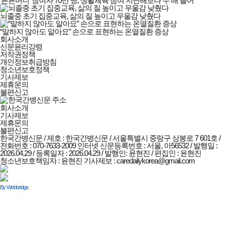
‘튼튼머니’ 참여자 70만 명, 생활체육 참여 지난해보다 두 배 늘어
뇌졸중 초기 집중교육, 삶의 질 높이고 우울감 낮췄다
“말하지 않아도 알아요” 손으로 표현하는 온열질환 증상
한국간병신문
회사소개
회사소개
신문윤리강령
및
저작권정책
정책안내
개인정보취급방침
청소년보호정책
기사제보
제휴문의
불편신고
회사소개
기사제보
제휴문의
불편신고
한국간병신문 / 제호 : 한국간병신문 /
서울특별시 중랑구 상봉로 7 601호 /
전화번호 : 070-7633-2009
인터넷 신문등록번호 : 서울, 아56532 / 발행일 :
2026.04.29 / 등록일자 : 2026.04.29 / 발행인: 윤현진 / 편집인 : 윤현진
청소년보호책임자 : 윤현진
기사제보 : caredailykorea@gmail.com
By Webbridge.