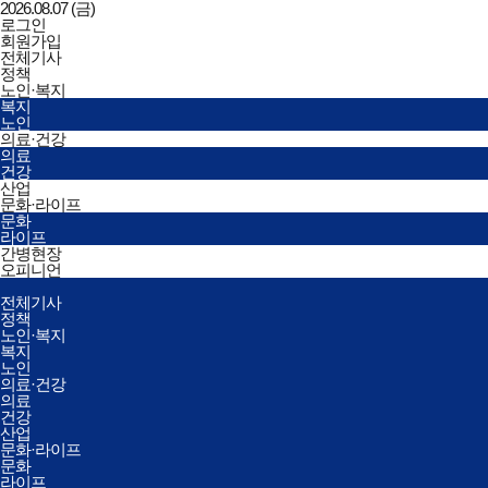
2026.08.07 (금)
로그인
회원가입
한국간병신문
전체기사
정책
노인·복지
복지
노인
의료·건강
의료
건강
산업
문화·라이프
문화
라이프
간병현장
오피니언
전체메뉴
전체기사
열기/
정책
닫기
노인·복지
복지
노인
의료·건강
의료
건강
산업
문화·라이프
문화
라이프