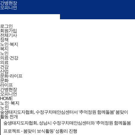
간병현장
오피니언
검색창
열기/
검색
닫기
전체메뉴
로그인
닫기
회원가입
전체기사
정책
노인·복지
복지
노인
의료·건강
의료
건강
산업
문화·라이프
문화
라이프
간병현장
오피니언
HOME
노인·복지
노인
숲생태지도자협회, 수정구치매안심센터서 ‘추억정원 함께돌봄’ 봄맞이
활동 전개
숲생태지도자협회, 성남시 수정구치매안심센터와 ‘추억정원 함께돌봄
프로젝트 - 봄맞이 보식활동’ 성황리 진행