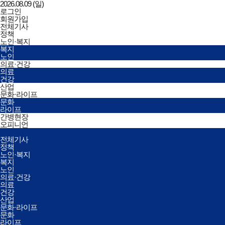
2026.08.09 (일)
로그인
회원가입
한국간병신문
전체기사
정책
노인·복지
복지
노인
의료·건강
의료
건강
산업
문화·라이프
문화
라이프
간병현장
오피니언
전체메뉴
전체기사
열기/
정책
닫기
노인·복지
복지
노인
의료·건강
의료
건강
산업
문화·라이프
문화
라이프