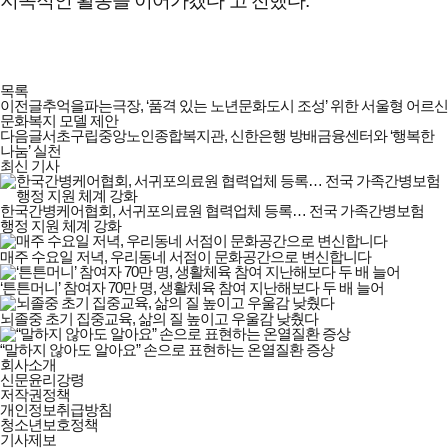
지속적인 활동을 이어가겠다”고 전했다.
목록
이전글
추억을파는극장, ‘품격 있는 노년문화도시 조성’ 위한 서울형 어르신
문화복지 모델 제안
다음글
서초구립중앙노인종합복지관, 신한은행 방배금융센터와 ‘행복한
나눔’ 실천
최신 기사
한국간병케어협회, 서귀포의료원 협력업체 등록… 전국 가족간병보험
행정 지원 체계 강화
매주 수요일 저녁, 우리동네 서점이 문화공간으로 변신합니다
‘튼튼머니’ 참여자 70만 명, 생활체육 참여 지난해보다 두 배 늘어
뇌졸중 초기 집중교육, 삶의 질 높이고 우울감 낮췄다
“말하지 않아도 알아요” 손으로 표현하는 온열질환 증상
한국간병신문
회사소개
회사소개
신문윤리강령
및
저작권정책
정책안내
개인정보취급방침
청소년보호정책
기사제보