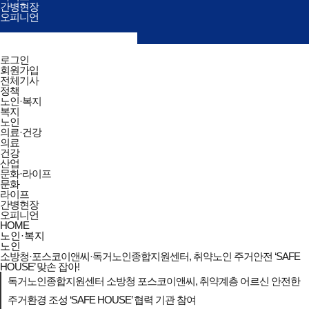
간병현장
오피니언
검색창
열기/
검색
닫기
전체메뉴
로그인
닫기
회원가입
전체기사
정책
노인·복지
복지
노인
의료·건강
의료
건강
산업
문화·라이프
문화
라이프
간병현장
오피니언
HOME
노인·복지
노인
소방청·포스코이앤씨·독거노인종합지원센터, 취약노인 주거안전 ‘SAFE
HOUSE’ 맞손 잡아!
독거노인종합지원센터 소방청 포스코이앤씨, 취약계층 어르신 안전한
주거환경 조성 ‘SAFE HOUSE’ 협력 기관 참여